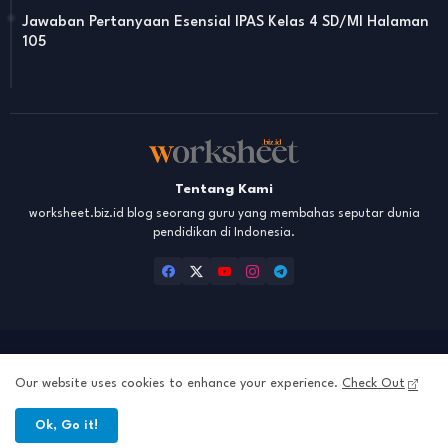
Jawaban Pertanyaan Esensial IPAS Kelas 4 SD/MI Halaman
105
Tentang Kami
worksheet.biz.id blog seorang guru yang membahas seputar dunia
pendidikan di Indonesia.
Home
Tentang Kami
Hubungi Kami
Disclaimer
Our website uses cookies to enhance your experience.
Check Out
Privacy Policy
Ok, Go it!
All Right Reserved Copyright ©