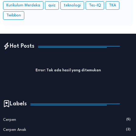
Kurikulum Merdeka
quiz
teknologi
Tes-IQ
TKA
Twibbon
Hot Posts
Error:
Tak ada hasil yang ditemukan
Labels
Cerpen
(5)
Cerpen Anak
(2)