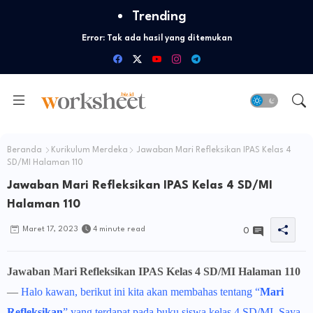
Trending
Error:
Tak ada hasil yang ditemukan
Beranda
Kurikulum Merdeka
Jawaban Mari Refleksikan IPAS Kelas 4
SD/MI Halaman 110
Jawaban Mari Refleksikan IPAS Kelas 4 SD/MI
Halaman 110
Maret 17, 2023
4 minute read
0
Jawaban Mari Refleksikan
IPAS Kelas 4 SD/MI Halaman 110
—
Halo kawan, berikut ini kita akan membahas tentang “
Mari
Refleksikan
” yang terdapat pada buku siswa kelas 4 SD/MI. Saya