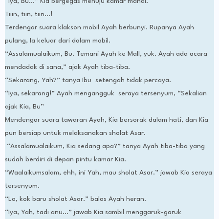
“Iya, Bu...” Kia bergegas menuju kamar mandi.
Tiiin, tiin, tiin...!
Terdengar suara klakson mobil Ayah berbunyi. Rupanya Ayah
pulang, Ia keluar dari dalam mobil.
“Assalamualaikum, Bu. Temani Ayah ke Mall, yuk. Ayah ada acara
mendadak di sana,” ajak Ayah tiba-tiba.
“Sekarang, Yah?” tanya Ibu setengah tidak percaya.
“Iya, sekarang!” Ayah mengangguk seraya tersenyum, “Sekalian
ajak Kia, Bu”
Mendengar suara tawaran Ayah, Kia bersorak dalam hati, dan Kia
pun bersiap untuk melaksanakan sholat Asar.
“Assalamualaikum, Kia sedang apa?” tanya Ayah tiba-tiba yang
sudah berdiri di depan pintu kamar Kia.
“Waalaikumsalam, ehh, ini Yah, mau sholat Asar.” jawab Kia seraya
tersenyum.
“Lo, kok baru sholat Asar.” balas Ayah heran.
“Iya, Yah, tadi anu...” jawab Kia sambil menggaruk-garuk