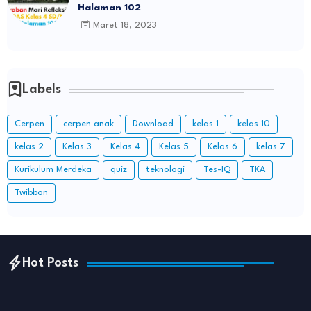
Halaman 102
Maret 18, 2023
Labels
Cerpen
cerpen anak
Download
kelas 1
kelas 10
kelas 2
Kelas 3
Kelas 4
Kelas 5
Kelas 6
kelas 7
Kurikulum Merdeka
quiz
teknologi
Tes-IQ
TKA
Twibbon
Hot Posts