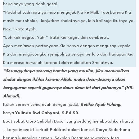
kepalanya yang tidak gatal.
“Padahal tadi niatnya mau mengajak Kia ke Mall. Tapi karena Kia
masih mau sholat, lanjutkan sholatnya ya, lain kali saja ikutnya ya,
Nak.” kata Ayah.
“Loh kok begitu, Yah.” kata Kia kaget dan cemberut.
Ayah menjawab pertanyaan Kia hanya dengan mengusap kepala
Kia dan mengacungkan jempolnya seraya berlalu dari hadapan Kia.
Kia merasa bersalah karena telah melalaikan Sholatnya.
“Sesungguhnya seorang hamba yang muslim, jika menunaikan
shalat dengan ikhlas karena Allah, maka dosa-dosanya akan
berguguran seperti gugurnya daun-daun ini dari pohonnya” (HR.
Ahmad).
Itulah cerpen tema ayah dengan judul,
Ketika Ayah Pulang
.
karya
Yulinda Dwi Cahyani, S.Pd.SD
.
Buat sobat Guru Sekolah Dasar yang sedang membutuhkan karya
– karya inovatif terkait Publikasi dalam bentuk Karya Sederhana
berupa kumpulan cerpen. Sekolah Dasar menawarkan Jasa