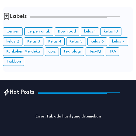
Labels
Cerpen
cerpen anak
Download
kelas 1
kelas 10
kelas 2
Kelas 3
Kelas 4
Kelas 5
Kelas 6
kelas 7
Kurikulum Merdeka
quiz
teknologi
Tes-IQ
TKA
Twibbon
Hot Posts
Error:
Tak ada hasil yang ditemukan